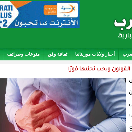
لعرب
أخبار ولايات موريتانيا
ثقافة وفن
منوعات وطرائف
ن
ن
ي
ا
ع