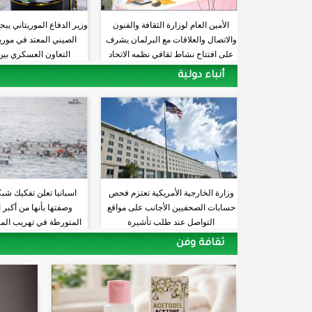
الأمين العام لوزارة الثقافة والفنون
وزير الدفاع الموريتاني يب
والاتصال والعلاقات مع البرلمان يشرف
الصيني المعتد في موريتا
على افتتاح نشاط ثقافي نظمه الاتحاد
التعاون العسكري بين 
الموريتاني للأدب الشعبي
أنباء دولية
وزارة الخارجية الأمريكية تعتزم فحص
اسبانيا تعلن تفكيك شبك
حسابات الصحفيين الأجانب على مواقع
وصفتها بأنها من أكبر
التواصل عند طلب تأشيرة
المتورطة في تهريب الم
البحر المتوس
ثقافة وفن