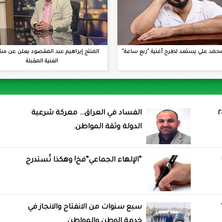
حمد علي يستعد لطرح أغنية "ربع ساعة"
المنتج إبراهيم عبد المقصود يعلن عن مش
الفنية المقبلة
الفساد في العراق… معركة شرعية
الدولة وثقة المواطن.
“الإلهاء الجماعي”فخ! وهكذا تُستدرج
سبع سنوات من الانفتاح والانجاز في
خدمة الوطن والمواطن