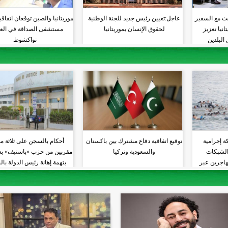
حث مع السفير
عاجل:تعيين رئيس جديد للجنة الوطنية
موريتانيا والصين توقعان اتفاق
نيا تعزيز
لحقوق الإنسان بموريتانيا
مستشفى الصداقة في الع
البلدين
نواكشوط
ة إجرامية
توقيع اتفاقية دفاع مشترك بين باكستان
أحكام بالسجن على ثلاثة م
 الشبكات
والسعودية وتركيا
مقربين من حزب «باستيف» بعد
هاجرين عبر
بتهمة إهانة رئيس الدولة با
ط