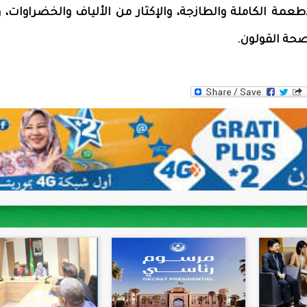
طعمة الكاملة والطازجة، والإكثار من الألياف والخضراوات، وا
حة القولون.
WhatsAp
Tw
F