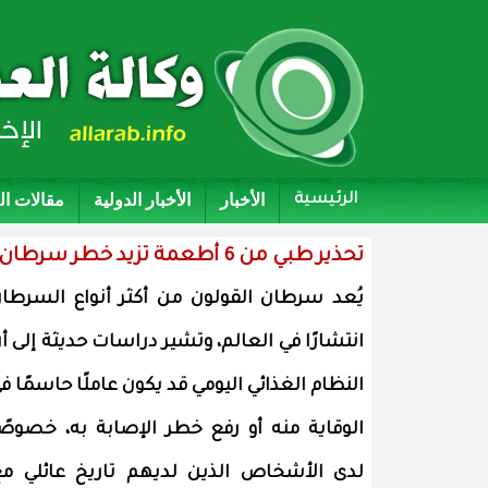
الأخبار
الأخبار الدولية
مقالات ا
الرئيسية
تحذير طبي من 6 أطعمة تزيد خطر سرطان القولون ويجب تجنبها فورًا
يُعد سرطان القولون من أكثر أنواع السرطا
انتشارًا في العالم، وتشير دراسات حديثة إلى أ
النظام الغذائي اليومي قد يكون عاملًا حاسمًا ف
الوقاية منه أو رفع خطر الإصابة به، خصوصً
لدى الأشخاص الذين لديهم تاريخ عائلي م