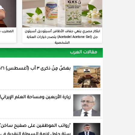
ابتكار مصري ينهي جفاف الأظافر: أسيتوديل أسيتون
المطرب م
جل (Acetodel Acetone Gel) يتصدر خيارات العناية
الشخصية
مقالات العرب
بغضُ مِنْ ذكرى ٣ آب (أغسطس) ٢٠٢٦
زيارة الأربعين ومساحة العلم الإيراني!
"رواتب الموظفين على صفيح ساخن"
ستة حلول لازمة السيولة النقدية في