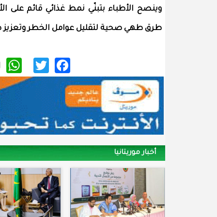
وينصح الأطباء بتبنّي نمط غذائي قائم على الأ
طرق طهي صحية لتقليل عوامل الخطر وتعزيز ص
p
itter
acebook
أخبار موريتانيا