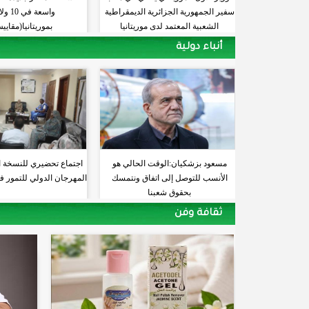
سفير الجمهورية الجزائرية الديمقراطية
واسعة في
الشعبية المعتمد لدى موريتانيا
بموريتانيا(مقايي
أنباء دولية
مسعود بزشكيان:الوقت الحالي هو
اجتماع تحضيري للنسخة 
الأنسب للتوصل إلى اتفاق ونتمسك
المهرجان الدولي للتمور ف
بحقوق شعبنا
ثقافة وفن