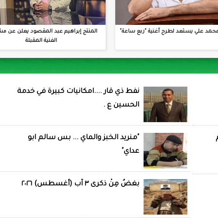
حمد علي يستعد لطرح أغنية "ربع ساعة"
المنتج إبراهيم عبد المقصود يعلن عن مش
الفنية المقبلة
نفط ذي قار ....امكانيات كبيرة في خدمة
الحسين ع .
"منريد الخبز والماي ... بس سالم ابو
عداي"
بغضُ مِنْ ذكرى ٣ آب (أغسطس) ٢٠٢٦