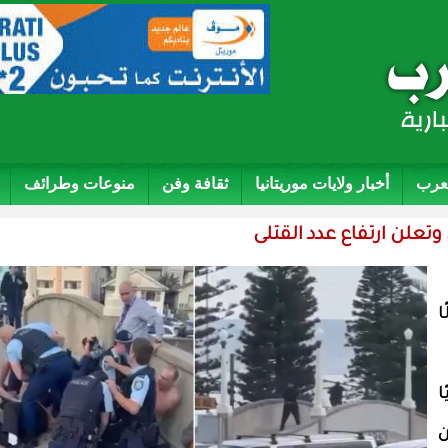
لعرب
أخبار ولايات موريتانيا
ثقافة وفن
منوعات وطرائف
علن ارتفاع عدد القتلى
م
ا
ا
ن