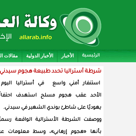
الأخبار
الأخبار الدولية
مقالات ا
الرئيسية
شرطة أستراليا تحدد طبيعة هجوم سيدني وت
استنفار أمني واسع في أستراليا اليو
الأحد عقب هجوم مسلح استهدف احتفالً
يهوديًا على شاطئ بوندي الشهير في سيدني.
ووصفت الشرطة الأسترالية الواقعة رسميً
بأنها «هجوم إرهابي»، وسط معلومات ع