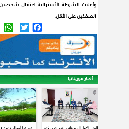
وأعلنت الشرطة الأسترالية اعتقال شخصين عل
المنفذين على الأقل.
p
itter
acebook
أخبار موريتانيا
الوزير الاول الموريتاني يلتقي في مكتبه
تساقط أمطار جديدة ع