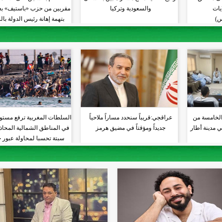
 10 ولايات
والسعودية وتركيا
مقربين من حزب «باستيف» بعد
س)
بتهمة إهانة رئيس الدولة با
الخامسة من
عراقجي:قريباً سنحدد مساراً ملاحياً
السلطات المغربية ترفع مستو
ي مدينة أطار
جديداً ومؤقتاً في مضيق هرمز
في المناطق الشمالية المحاذي
سبتة تحسبا لمحاولة عبور 
جديدة