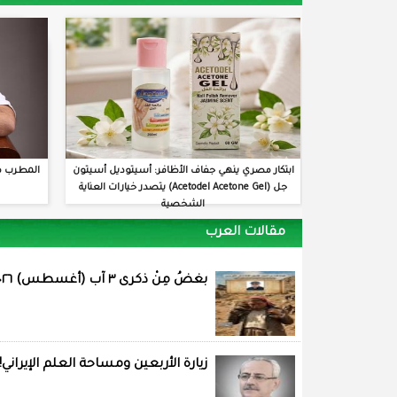
ابتكار مصري ينهي جفاف الأظافر: أسيتوديل أسيتون
المطرب م
جل (Acetodel Acetone Gel) يتصدر خيارات العناية
الشخصية
مقالات العرب
بغضُ مِنْ ذكرى ٣ آب (أغسطس) ٢٠٢٦
زيارة الأربعين ومساحة العلم الإيراني!