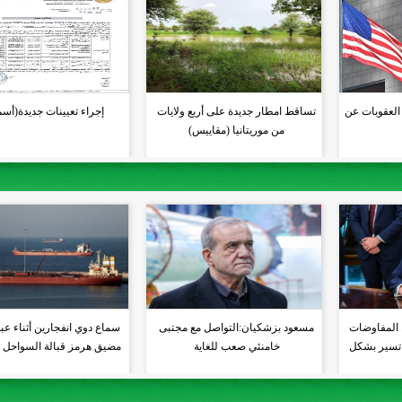
 العقوبات عن
تساقط امطار جديدة على أربع ولايات
إجراء تعيينات جديدة(أسم
من موريتانيا (مقاييس)
ء المفاوضات
مسعود بزشكيان:التواصل مع مجتبى
سماع دوي انفجارين أثناء عبو
ا تسير بشكل
خامنئي صعب للغاية
مضيق هرمز قبالة السواحل ال