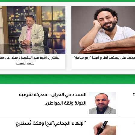
حمد علي يستعد لطرح أغنية "ربع ساعة"
المنتج إبراهيم عبد المقصود يعلن عن مش
الفنية المقبلة
الفساد في العراق… معركة شرعية
الدولة وثقة المواطن.
“الإلهاء الجماعي”فخ! وهكذا تُستدرج