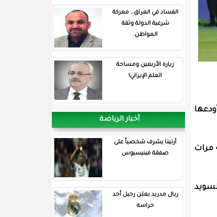
الفساد في العراق… معركة
شرعية الدولة وثقة
المواطن.
زيارة الأربعين ومساحة
العلم الإيراني!
ودعها
أخبار الرياضة
أرتيتا يشرف شخصياً على
وأهدر نجوم ألمانيا كاي هافيرتز ونيك فولتمايد وجوناثان تاه 3 ركلات جزاء كانت كفيلة بإقصاء بطل العالم 4 مرات
صفقة فينيسيوس
سا والسويد
ريال مدريد يعلن رحيل أحد
حراسه