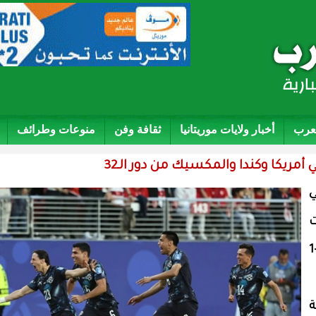
لعرب
أخبار ولايات موريتانيا
ثقافة وفن
منوعات وطرائف
العالم 2026 في
بركلات
الترجيح 3-4 ضد باراغواي بعد تعادل إيجابي 1-1
ة