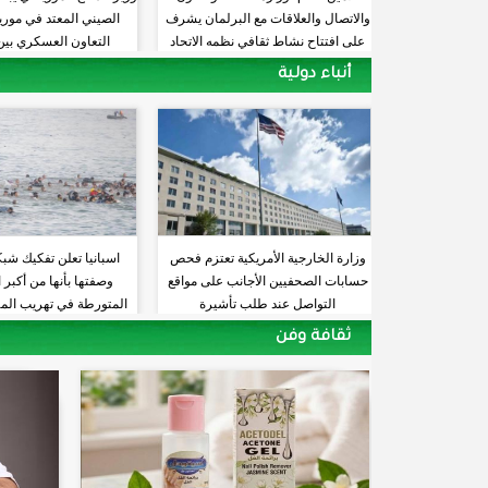
والاتصال والعلاقات مع البرلمان يشرف
الصيني المعتد في موريتا
على افتتاح نشاط ثقافي نظمه الاتحاد
التعاون العسكري بين 
الموريتاني للأدب الشعبي
أنباء دولية
وزارة الخارجية الأمريكية تعتزم فحص
اسبانيا تعلن تفكيك شبك
حسابات الصحفيين الأجانب على مواقع
وصفتها بأنها من أكبر
التواصل عند طلب تأشيرة
المتورطة في تهريب الم
البحر المتوس
ثقافة وفن