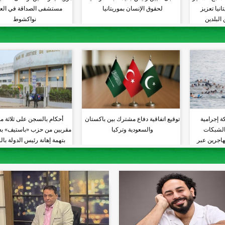
نيا تعزيز
لحقوق الإنسان بموريتانيا
مستشفى الصداقة في الع
البلدين
نواكشوط
ة إجرامية
توقيع اتفاقية دفاع مشترك بين باكستان
أحكام بالسجن على ثلاثة م
 الشبكات
والسعودية وتركيا
مقربين من حزب «باستيف» بعد
هاجرين عبر
بتهمة إهانة رئيس الدولة با
ط