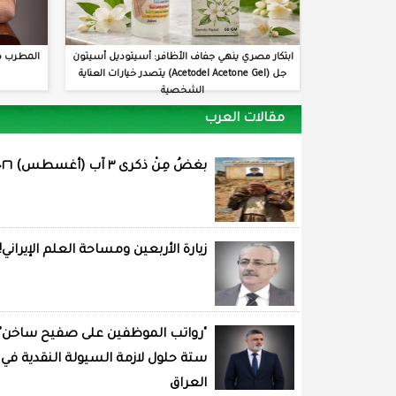
ابتكار مصري ينهي جفاف الأظافر: أسيتوديل أسيتون
المطرب م
جل (Acetodel Acetone Gel) يتصدر خيارات العناية
الشخصية
مقالات العرب
بغضُ مِنْ ذكرى ٣ آب (أغسطس) ٢٠٢٦
زيارة الأربعين ومساحة العلم الإيراني!
"رواتب الموظفين على صفيح ساخن"
ستة حلول لازمة السيولة النقدية في
العراق