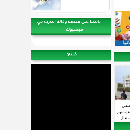
تابعنا على منصة وكالة العرب في
فيسبوك
فيديو
علقين
 إدانتهم
لسنغال