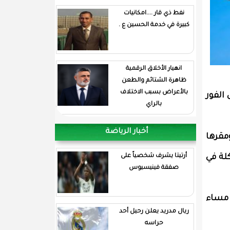
نفط ذي قار ....امكانيات
كبيرة في خدمة الحسين ع .
انهيار الأخلاق الرقمية
ظاهرة الشتائم والطعن
بالأعراض بسبب الاختلاف
الفور
بالراي
أخبار الرياضة
كانت تابعة لشركة طيران "كيه 2 ايروايز" ومقرها
لة في
أرتيتا يشرف شخصياً على
صفقة فينيسيوس
افت أن بيانات الرادار أظهرت هبوط الطائرة بسرعة وإجراء تغيير حاد في اتجاهها في حوالي الساعة 09:21 مساء
ريال مدريد يعلن رحيل أحد
حراسه