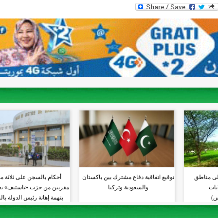
WhatsAp
Tw
F
لى مناطق
توقيع اتفاقية دفاع مشترك بين باكستان
أحكام بالسجن على ثلاثة م
 10 ولايات
والسعودية وتركيا
مقربين من حزب «باستيف» بعد
س)
بتهمة إهانة رئيس الدولة با