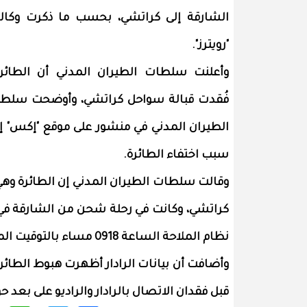
الشارقة إلى كراتشي، بحسب ما ذكرت وكال
"رويترز".
وأعلنت سلطات الطيران المدني أن الطائر
فُقدت قبالة سواحل كراتشي، وأوضحت سلط
الطيران المدني في منشور على موقع "إكس" إن 
سبب اختفاء الطائرة.
كراتشي، وكانت في رحلة شحن من الشارقة في 
نظام الملاحة الساعة 0918 مساء بالتوقيت المحلي.
قبل فقدان الاتصال بالرادار والراديو على بعد حوالي 155 ميلا بحريا (287 كيلومترا، 178 ميلا) غر