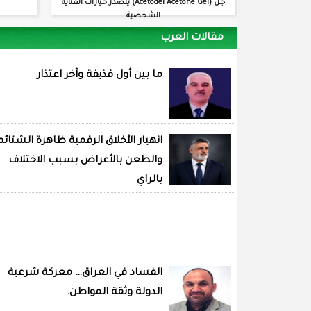
جل (Acetodel Acetone Gel) يتصدر خيارات العناية
الشخصية
مقالات العرب
ما بين أول قذيفة وآخر اعتذار
انهيار الأخلاق الرقمية ظاهرة الشتائم
والطعن بالأعراض بسبب الاختلاف
بالراي
الفساد في العراق… معركة شرعية
الدولة وثقة المواطن.