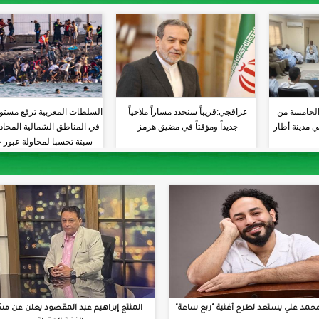
الخامسة من
عراقجي:قريباً سنحدد مساراً ملاحياً
السلطات المغربية ترفع مستو
ي مدينة أطار
جديداً ومؤقتاً في مضيق هرمز
في المناطق الشمالية المحاذي
سبتة تحسبا لمحاولة عبور 
جديدة
حمد علي يستعد لطرح أغنية "ربع ساعة"
المنتج إبراهيم عبد المقصود يعلن عن مش