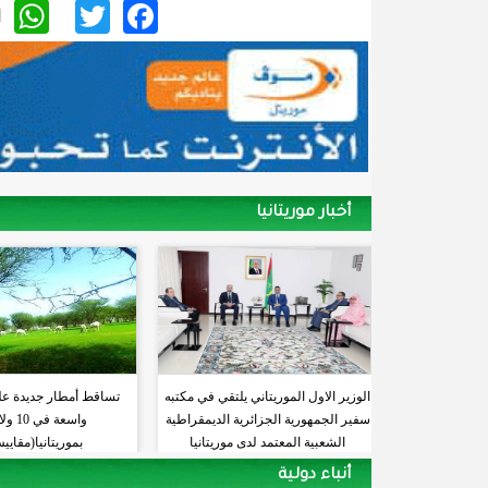
p
itter
acebook
أخبار موريتانيا
الوزير الاول الموريتاني يلتقي في مكتبه
تساقط أمطار جديدة ع
سفير الجمهورية الجزائرية الديمقراطية
واسعة في
الشعبية المعتمد لدى موريتانيا
بموريتانيا(مقايي
أنباء دولية