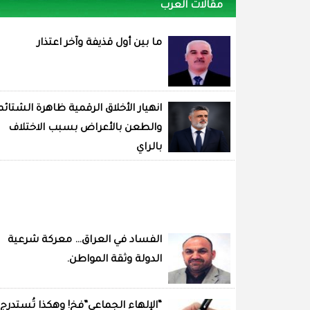
مقالات العرب
ما بين أول قذيفة وآخر اعتذار
انهيار الأخلاق الرقمية ظاهرة الشتائم
والطعن بالأعراض بسبب الاختلاف
بالراي
الفساد في العراق… معركة شرعية
الدولة وثقة المواطن.
“الإلهاء الجماعي”فخ! وهكذا تُستدرج