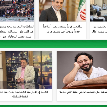
الخامسة من
عراقجي:قريباً سنحدد مساراً ملاحياً
السلطات المغربية ترفع مستو
ي مدينة أطار
جديداً ومؤقتاً في مضيق هرمز
في المناطق الشمالية المحاذي
سبتة تحسبا لمحاولة عبور 
جديدة
حمد علي يستعد لطرح أغنية "ربع ساعة"
المنتج إبراهيم عبد المقصود يعلن عن مش
الفنية المقبلة