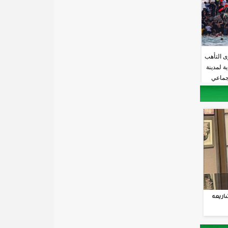
ى التأهب
ة لمدينة
جماعي
اريعه