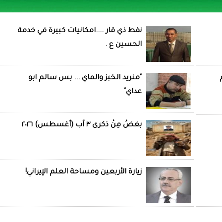
نفط ذي قار ....امكانيات كبيرة في خدمة
الحسين ع .
"منريد الخبز والماي ... بس سالم ابو
عداي"
بغضُ مِنْ ذكرى ٣ آب (أغسطس) ٢٠٢٦
زيارة الأربعين ومساحة العلم الإيراني!