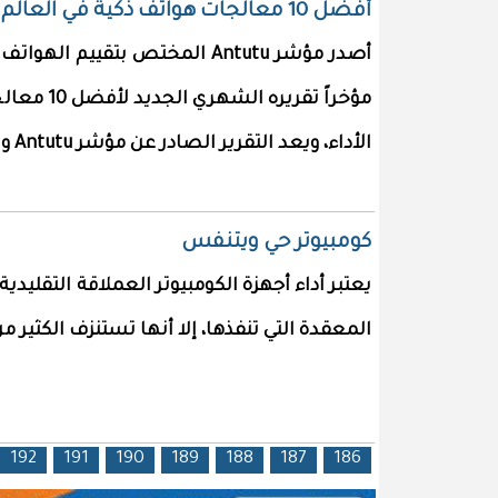
أفضل 10 معالجات هواتف ذكية في العالم
أصدر مؤشر Antutu المختص بتقييم 
مؤخراً تقري
الأداء، ويعد التقرير الصادر عن مؤشر Antutu واحداً م
كومبيوتر حي ويتنفس
يعتبر أداء أجهزة الكومبيوتر العملاقة التقليدي
المعقدة التي تنفذها، إلا أنها تستنزف الكثير من
192
191
190
189
188
187
186
الصفحات