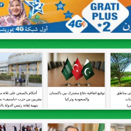
لى مناطق
توقيع اتفاقية دفاع مشترك بين باكستان
أحكام بالسجن على ثلاثة م
 10 ولايات
والسعودية وتركيا
مقربين من حزب «باستيف» بعد
س)
بتهمة إهانة رئيس الدولة با