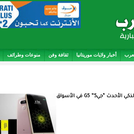
لعرب
أخبار ولايات موريتانيا
ثقافة وفن
منوعات وطرائف
أعلنت شركة إل جي أنها ستبدأ طرح هاتفها الذكي الأحدث “جي5” G5 في الأسواق