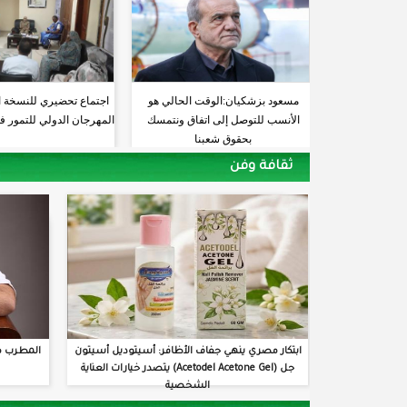
مسعود بزشكيان:الوقت الحالي هو
اجتماع تحضيري للنسخة 
الأنسب للتوصل إلى اتفاق ونتمسك
المهرجان الدولي للتمور ف
بحقوق شعبنا
ثقافة وفن
ابتكار مصري ينهي جفاف الأظافر: أسيتوديل أسيتون
المطرب م
جل (Acetodel Acetone Gel) يتصدر خيارات العناية
الشخصية