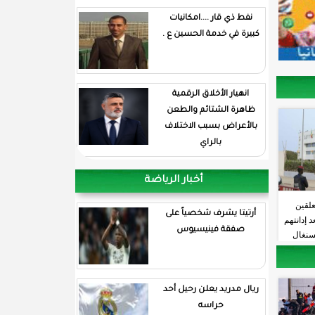
نفط ذي قار ....امكانيات
كبيرة في خدمة الحسين ع .
انهيار الأخلاق الرقمية
ظاهرة الشتائم والطعن
بالأعراض بسبب الاختلاف
بالراي
أخبار الرياضة
علقين
أرتيتا يشرف شخصياً على
 إدانتهم
صفقة فينيسيوس
لسنغال
ريال مدريد يعلن رحيل أحد
حراسه