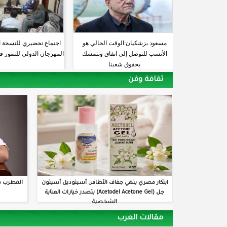
مسعود بزشكيان:الوقت الحالي هو
اجتماع تحضيري للنسخة 
الأنسب للتوصل إلى اتفاق ونتمسك
المهرجان الدولي للتمور ف
بحقوق شعبنا
ثقافة وفن
ابتكار مصري ينهي جفاف الأظافر: أسيتوديل أسيتون
المطرب م
جل (Acetodel Acetone Gel) يتصدر خيارات العناية
الشخصية
مقالات العرب