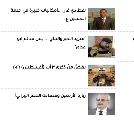
نفط ذي قار ....امكانيات كبيرة في خدمة
الحسين ع .
"منريد الخبز والماي ... بس سالم ابو
عداي"
بغضُ مِنْ ذكرى ٣ آب (أغسطس) ٢٠٢٦
زيارة الأربعين ومساحة العلم الإيراني!