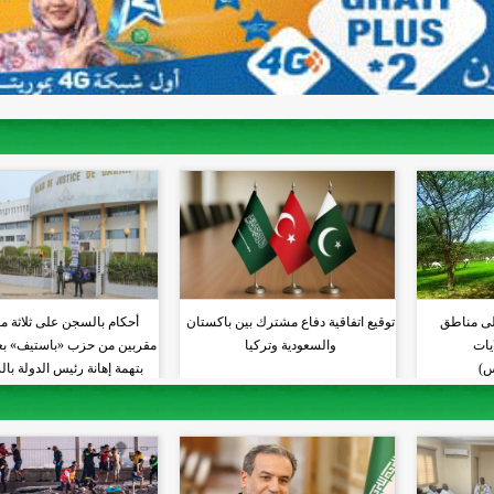
لى مناطق
توقيع اتفاقية دفاع مشترك بين باكستان
أحكام بالسجن على ثلاثة م
 10 ولايات
والسعودية وتركيا
مقربين من حزب «باستيف» بعد
س)
بتهمة إهانة رئيس الدولة با