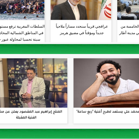
الخامسة من
عراقجي:قريباً سنحدد مساراً ملاحياً
السلطات المغربية ترفع مستو
ي مدينة أطار
جديداً ومؤقتاً في مضيق هرمز
في المناطق الشمالية المحاذي
سبتة تحسبا لمحاولة عبور 
جديدة
حمد علي يستعد لطرح أغنية "ربع ساعة"
المنتج إبراهيم عبد المقصود يعلن عن مش
الفنية المقبلة