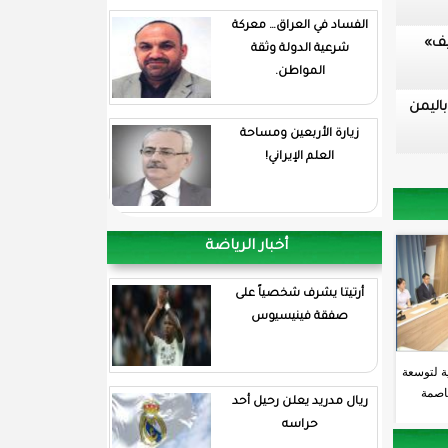
الفساد في العراق… معركة
يف»
شرعية الدولة وثقة
المواطن.
زيارة الأربعين ومساحة
العلم الإيراني!
أخبار الرياضة
أرتيتا يشرف شخصياً على
صفقة فينيسيوس
ية لتوسعة
اصمة
ريال مدريد يعلن رحيل أحد
حراسه