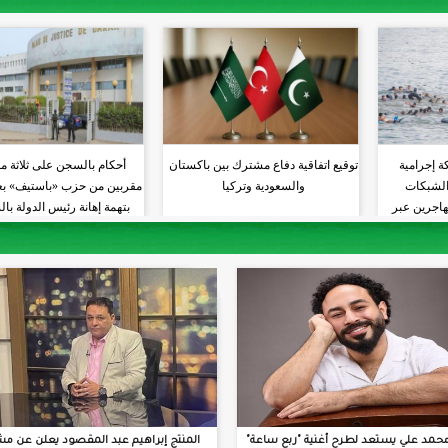
ة إجرامية
توقيع اتفاقية دفاع مشترك بين باكستان
أحكام بالسجن على ثلاثة م
 الشبكات
والسعودية وتركيا
مقربين من حزب «باستيف» بعد
هاجرين عبر
بتهمة إهانة رئيس الدولة با
ط
حمد علي يستعد لطرح أغنية "ربع ساعة"
المنتج إبراهيم عبد المقصود يعلن عن مش