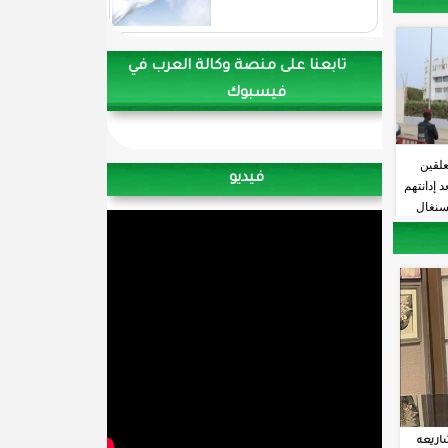
تابعنا على منصة وكالة العرب في
فيسبوك
علقين
فيديو
 إدانتهم
لسنغال
اريعه