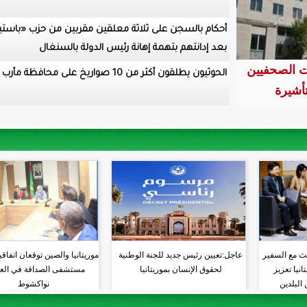
أحكام بالسجن على ثلاثة معلقين مقربين من حزب «باست
بعد إدانتهم بتهمة إهانة رئيس الدولة بالسنغال
ر الجمهورية
ت الصحفيين
الحوثيون يطلقون أكثر من 10 صواريخ على محافظة مأرب باليمن
أشيرة
موريتانيا
حث مع السفير
عاجل:تعيين رئيس جديد للجنة الوطنية
موريتانيا والصين توقعان اتفاق
نيا تعزيز
لحقوق الإنسان بموريتانيا
مستشفى الصداقة في الع
البلدين
نواكشوط