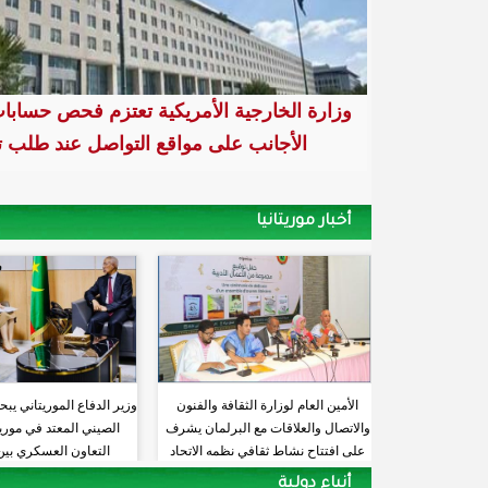
الوزير الاول الموريتاني يلتقي في مكتبه سفي
وزارة الخارجية الأمريكية تعتزم فحص حسابا
الأجانب على مواقع التواصل عند طلب ت
الجزائرية الديمقراطية الشعبية المعتمد لدى 
أخبار موريتانيا
الأمين العام لوزارة الثقافة والفنون
وزير الدفاع الموريتاني يب
والاتصال والعلاقات مع البرلمان يشرف
الصيني المعتد في موريتا
على افتتاح نشاط ثقافي نظمه الاتحاد
التعاون العسكري بين 
الموريتاني للأدب الشعبي
أنباء دولية