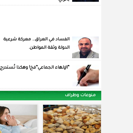
بالراي
الفساد في العراق… معركة شرعية
الدولة وثقة المواطن.
“الإلهاء الجماعي”فخ! وهكذا تُستدرج
منوعات وطراف