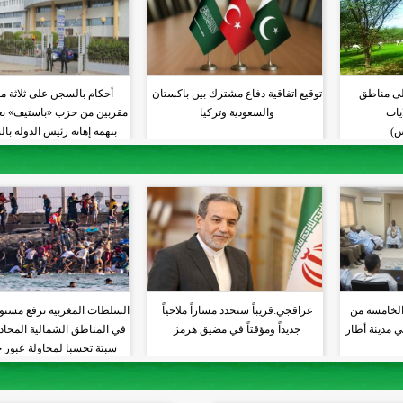
لى مناطق
توقيع اتفاقية دفاع مشترك بين باكستان
أحكام بالسجن على ثلاثة م
 10 ولايات
والسعودية وتركيا
مقربين من حزب «باستيف» بعد
س)
بتهمة إهانة رئيس الدولة با
الخامسة من
عراقجي:قريباً سنحدد مساراً ملاحياً
السلطات المغربية ترفع مستو
ي مدينة أطار
جديداً ومؤقتاً في مضيق هرمز
في المناطق الشمالية المحاذي
سبتة تحسبا لمحاولة عبور 
جديدة