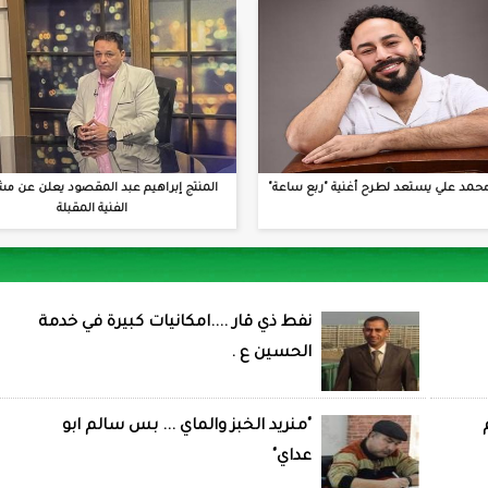
حمد علي يستعد لطرح أغنية "ربع ساعة"
المنتج إبراهيم عبد المقصود يعلن عن مش
الفنية المقبلة
نفط ذي قار ....امكانيات كبيرة في خدمة
الحسين ع .
"منريد الخبز والماي ... بس سالم ابو
عداي"