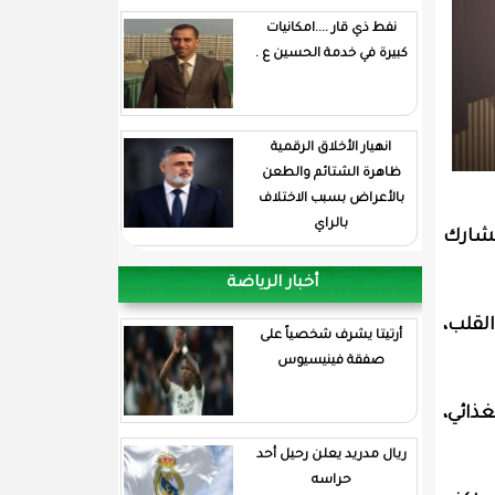
نفط ذي قار ....امكانيات
كبيرة في خدمة الحسين ع .
انهيار الأخلاق الرقمية
ظاهرة الشتائم والطعن
بالأعراض بسبب الاختلاف
بالراي
ى المعصم لمتابعة أكثر من 89 ألف مشارك
أخبار الرياضة
لقلب،
أرتيتا يشرف شخصياً على
صفقة فينيسيوس
ذائي،
ريال مدريد يعلن رحيل أحد
حراسه