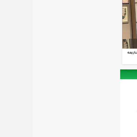
اريعه