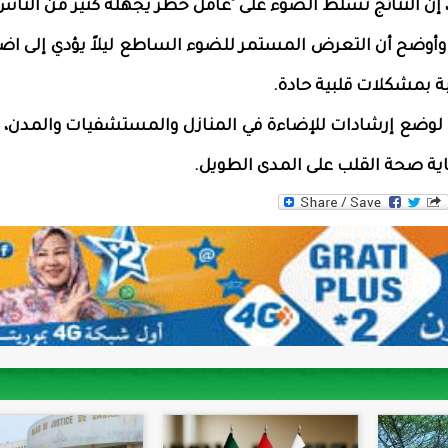
، إن النتائج تسلط الضوء على "عامل خطر يجهله كثير من الناس
 وأوضح أن التعرض المستمر للضوء الساطع ليلاً يؤدي إلى ا
بة بمشكلات قلبية حادة.
ات لوضع إرشادات للإضاءة في المنازل والمستشفيات والمدن،
ية صحة القلب على المدى الطويل.
WhatsAp
Tw
F