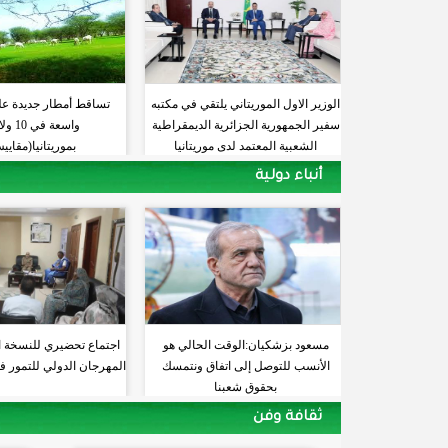
الوزير الاول الموريتاني يلتقي في مكتبه
تساقط أمطار جديدة ع
سفير الجمهورية الجزائرية الديمقراطية
واسعة في
الشعبية المعتمد لدى موريتانيا
بموريتانيا(مقايي
أنباء دولية
مسعود بزشكيان:الوقت الحالي هو
اجتماع تحضيري للنسخة 
الأنسب للتوصل إلى اتفاق ونتمسك
المهرجان الدولي للتمور ف
بحقوق شعبنا
ثقافة وفن