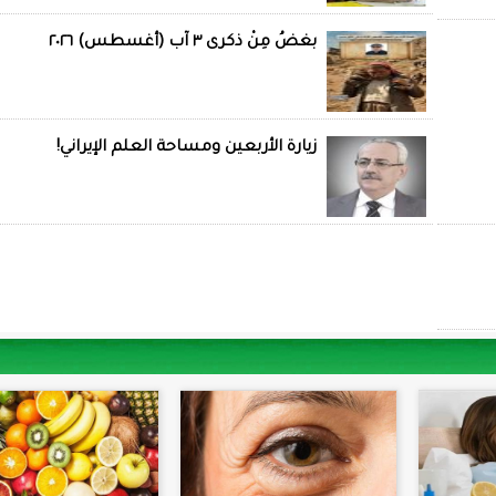
بغضُ مِنْ ذكرى ٣ آب (أغسطس) ٢٠٢٦
زيارة الأربعين ومساحة العلم الإيراني!